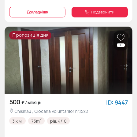
Докладніше
Подзвонити
Пропозиція дня
10
500
ID: 9447
€ / місяць
Chișinău , Ciocana Voluntarilor nr.12/2
2
3 кім.
75m
рів. 4/10