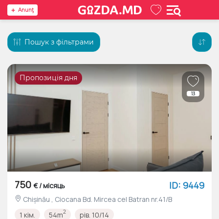
Anunţ
Пошук з фільтрами
Пропозиція дня
13
750
ID: 9449
€ / місяць
Chișinău , Ciocana Bd. Mircea cel Batran nr.41/B
2
1 кім.
54m
рів. 10/14