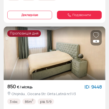
Докладніше
Подзвонити
Пропозиція дня
4
850
ID: 9448
€ / місяць
Chișinău , Ciocana Str. Ginta Latină nr.11/3
2
3 кім.
86m
рів. 5/9