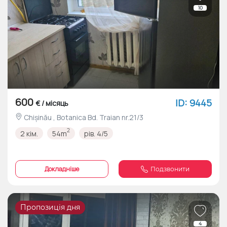
10
600
ID: 9445
€ / місяць
Chișinău , Botanica Bd. Traian nr.21/3
2
2 кім.
54m
рів. 4/5
Докладніше
Подзвонити
Пропозиція дня
4