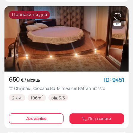
Пропозиція дня
17
650
ID: 9451
€ / місяць
Chișinău , Ciocana Bd. Mircea cel Bătrân nr.27/b
2
2 кім.
106m
рів. 3/5
Докладніше
Подзвонити