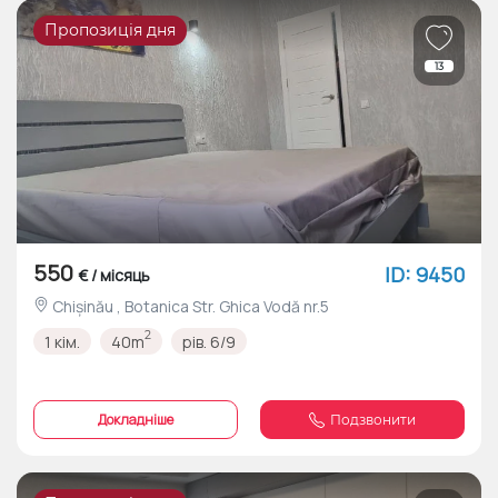
Пропозиція дня
13
550
ID: 9450
€ / місяць
Chișinău , Botanica Str. Ghica Vodă nr.5
2
1 кім.
40m
рів. 6/9
Докладніше
Подзвонити