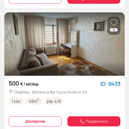
14
500
ID: 9433
€ / місяць
Chișinău , Botanica Bd. Cuza Vodă nr.40
2
1 кім.
45m
рів. 4/9
Докладніше
Подзвонити