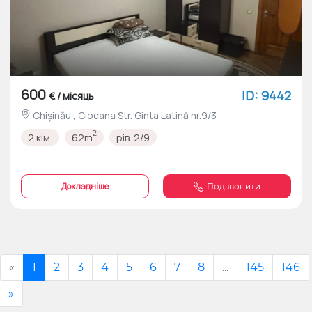
600
ID: 9442
€ / місяць
Chișinău , Ciocana Str. Ginta Latină nr.9/3
2
2 кім.
62m
рів. 2/9
Докладніше
Подзвонити
«
1
2
3
4
5
6
7
8
...
145
146
»