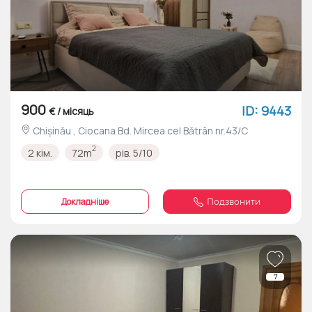
900
ID: 9443
€ / місяць
Chișinău , Ciocana Bd. Mircea cel Bătrân nr.43/C
2
2 кім.
72m
рів. 5/10
Докладніше
Подзвонити
7