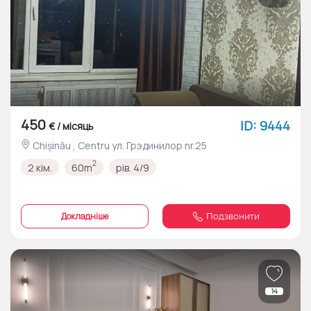
450
ID: 9444
€ / місяць
Chișinău , Centru ул. Грэдинилор nr.25
2
2 кім.
60m
рів. 4/9
Докладніше
Подзвонити
14