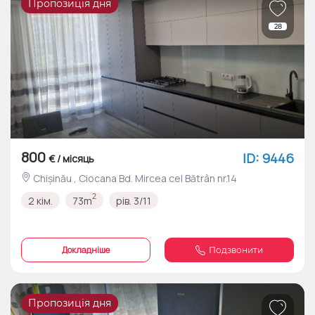
Пропозиція дня
28
800
ID: 9446
€ / місяць
Chișinău , Ciocana Bd. Mircea cel Bătrân nr.14
2
2 кім.
73m
рів. 3/11
Докладніше
Подзвонити
Пропозиція дня