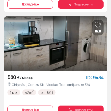
Докладніше
Подзвонити
9
580
ID: 9434
€ / місяць
Chișinău , Centru Str. Nicolae Testemițanu nr.3/4
2
1 кім.
42m
рів. 8/11
Докладніше
Подзвонити