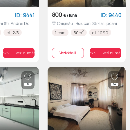
800
ID: 9441
ID: 9440
€ / lună
Chișinău , Buiucani Str-la Lipcani
nr.7
2
et. 2/5
1 cam
50m
et. 10/10
Vezi detalii
+373 .. ... Vezi numărul
+373 .. ... Vezi numărul
8
14