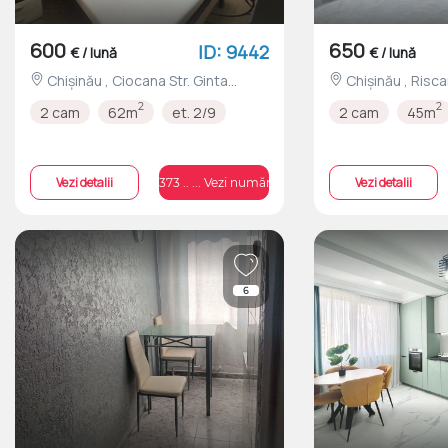
600
650
ID: 9442
€ / lună
€ / lună
Chișinău , Ciocana Str. Ginta
Chișinău , Riscani Str. Andrei Doga
Latină nr.9/3
nr.29
2
2
2 cam
62m
et. 2/9
2 cam
45m
Vezi detalii
Vezi detalii
+373 .. ... Vezi numărul
6