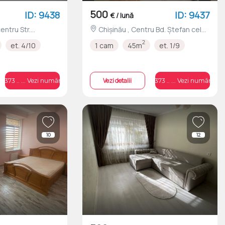
500
ID: 9438
ID: 9437
€ / lună
Chișinău , Centru Bd. Ştefan cel
L
Mare şi Sfânt nr.3
2
et. 4/10
1 cam
45m
et. 1/9
Vezi detalii
+373 .. ... Vezi numărul
+373 .. ... Vezi numărul
10
12