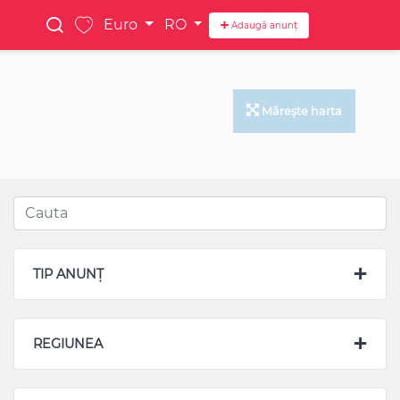
Euro
RO
Adaugă anunț
Mărește harta
TIP ANUNȚ
REGIUNEA