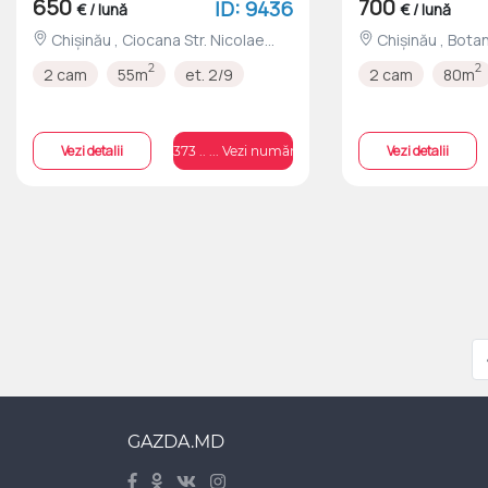
650
700
ID: 9436
€ / lună
€ / lună
Chișinău , Ciocana Str. Nicolae
Chișinău , Botanica Str. Grenoble
Milescu Spatarul nr.1/2
nr.120/2
2
2
2 cam
55m
et. 2/9
2 cam
80m
Vezi detalii
Vezi detalii
+373 .. ... Vezi numărul
GAZDA.MD