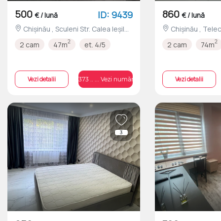
500
860
ID: 9439
€ / lună
€ / lună
Chișinău , Sculeni Str. Calea Ieșilor
Chișinău , Telecentru Str.
nr.23
Sprîncenoaia nr.3/
2
2
2 cam
47m
et. 4/5
2 cam
74m
Vezi detalii
Vezi detalii
+373 .. ... Vezi numărul
3