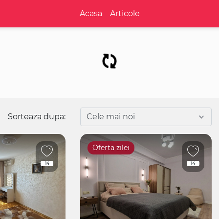
Acasa
Articole
Sorteaza dupa:
Oferta zilei
14
14