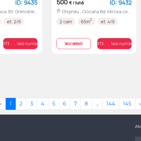
500
ID: 9435
ID: 9432
€ / lună
Chișinău , Ciocana Bd. Mircea cel
Bătrân nr.19/1
2
et. 2/9
2 cam
65m
et. 4/9
Vezi detalii
+373 .. ... Vezi numărul
+373 .. ... Vezi numărul
«
1
2
3
4
5
6
7
8
...
144
145
Ab