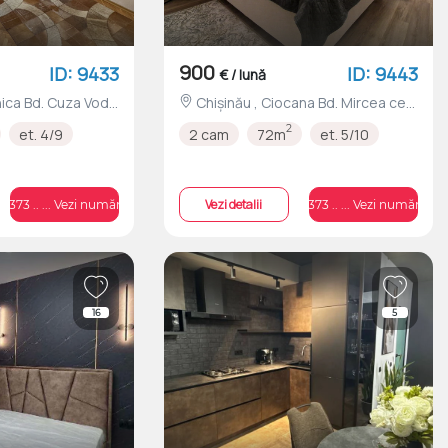
900
ID: 9433
ID: 9443
€ / lună
Chișinău , Ciocana Bd. Mircea cel
Bătrân nr.43/C
2
et. 4/9
2 cam
72m
et. 5/10
Vezi detalii
+373 .. ... Vezi numărul
+373 .. ... Vezi numărul
16
5