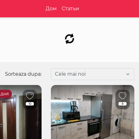
Дом
Статьи
Sorteaza dupa:
 дня
10
9