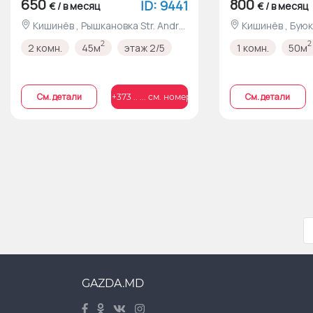
650
800
ID: 9441
€ / в месяц
€ / в месяц
Кишинёв , Рышкановка Str. Andrei
Кишинёв , Буюканы Str-la Lipcani
Doga nr.29
nr.7
2
2
2 комн.
45м
этаж 2/5
1 комн.
50м
Cм. детали
Cм. детали
+373 .. ... см. номер
GAZDA.MD