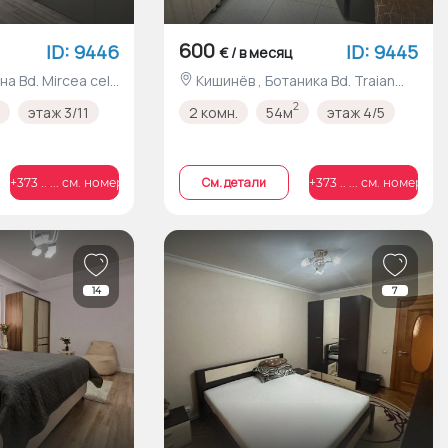
600
ID: 9446
ID: 9445
€ / в месяц
Кишинёв , Ботаника Bd. Traian
nr.21/3
2
этаж 3/11
2 комн.
54м
этаж 4/5
Cм. детали
+373 .. ... см. номер
+373 .. ... см. номер
14
7