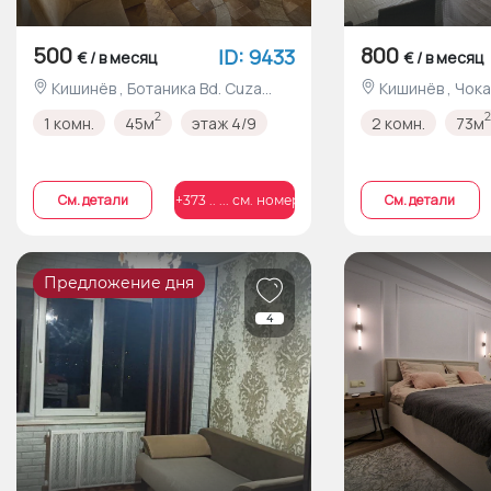
500
800
ID: 9433
€ / в месяц
€ / в месяц
Кишинёв , Ботаника Bd. Cuza
Кишинёв , Чокана Bd. Mircea cel
Vodă nr.40
Bătrân nr.14
2
2
1 комн.
45м
этаж 4/9
2 комн.
73м
Cм. детали
Cм. детали
+373 .. ... см. номер
Предложение дня
4