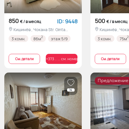
850
500
ID: 9448
€ / в месяц
€ / в месяц
Кишинёв , Чокана Str. Ginta
Кишинёв , Чокана Voluntarilor
Latină nr.11/3
nr.12/2
2
2
3 комн.
86м
этаж 5/9
3 комн.
75м
Cм. детали
Cм. детали
+373 .. ... см. номер
Предложение
14