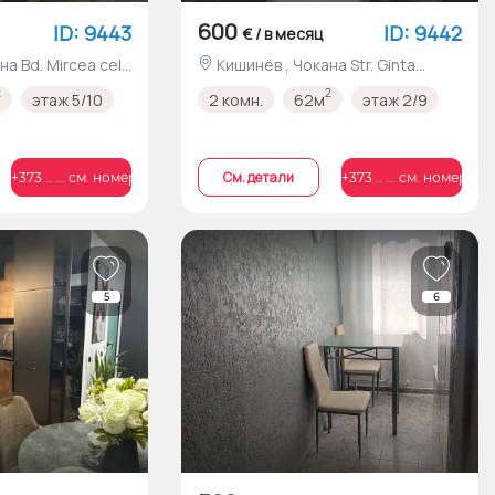
600
ID: 9443
ID: 9442
€ / в месяц
Кишинёв , Чокана Str. Ginta
Latină nr.9/3
2
2
этаж 5/10
2 комн.
62м
этаж 2/9
Cм. детали
+373 .. ... см. номер
+373 .. ... см. номер
5
6