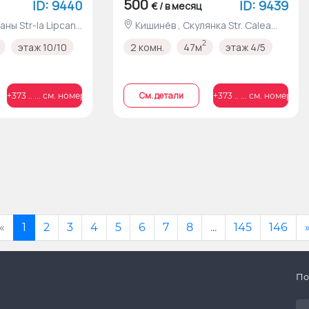
500
ID: 9440
ID: 9439
€ / в месяц
Кишинёв , Скулянка Str. Calea
Ieșilor nr.23
2
этаж 10/10
2 комн.
47м
этаж 4/5
Cм. детали
+373 .. ... см. номер
+373 .. ... см. номер
«
1
2
3
4
5
6
7
8
...
145
146
По