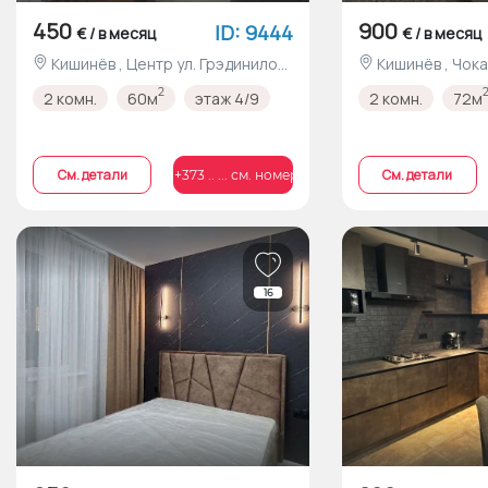
450
900
ID: 9444
€ / в месяц
€ / в месяц
Кишинёв , Центр ул. Грэдинилор
Кишинёв , Чокана Bd. Mircea cel
nr.25
Bătrân nr.43/C
2
2 комн.
60м
этаж 4/9
2 комн.
72м
Cм. детали
Cм. детали
+373 .. ... см. номер
16