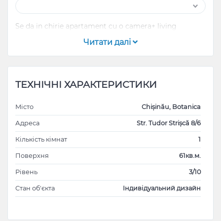
Se da in chirie apartament cu o camera+ living
Читати далі
ТЕХНІЧНІ ХАРАКТЕРИСТИКИ
Місто
Chișinău, Botanica
Адреса
Str. Tudor Strișcă 8/6
Кількість кімнат
1
Поверхня
61кв.м.
Рівень
3/10
Стан об'єкта
Індивідуальний дизайн