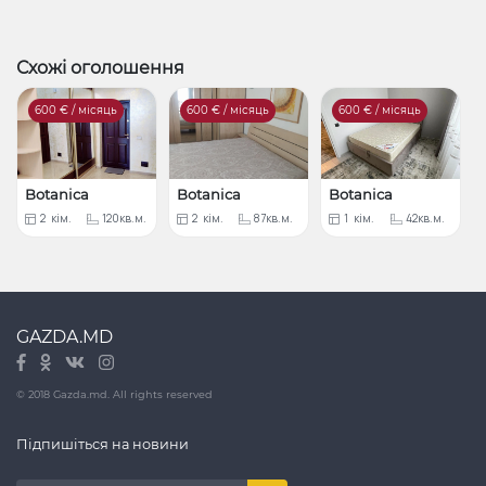
Схожі оголошення
600
€ / місяць
600
€ / місяць
600
€ / місяць
Botanica
Botanica
Botanica
2
кім.
120кв.м.
2
кім.
87кв.м.
1
кім.
42кв.м.
GAZDA.MD
© 2018 Gazda.md. All rights reserved
Підпишіться на новини