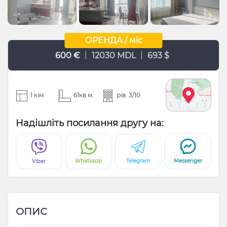
ОРЕНДА / міс
|
|
600 €
12030 MDL
693 $
1 кім.
61кв.м.
рів. 3/10
Надішліть посилання другу на:
Whatsapp
Telegram
Messenger
Viber
ОПИС