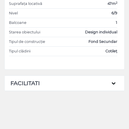
2
Suprafața locativă
47m
Nivel
6/9
Balcoane
1
Starea obiectului
Design individual
Tipul de construcție
Fond Secundar
Tipul clădirii
Cotileț
FACILITATI