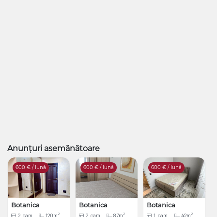
Anunțuri asemănătoare
600
€ / lună
600
€ / lună
600
€ / lună
Botanica
Botanica
Botanica
2
2
2
2
cam
120m
2
cam
87m
1
cam
42m