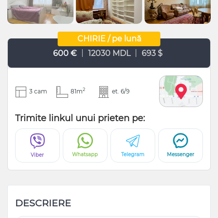
CHIRIE / pe lună
|
|
600 €
12030 MDL
693 $
2
3 cam
81m
et. 6/9
Trimite linkul unui prieten pe:
Whatsapp
Telegram
Messenger
Viber
DESCRIERE