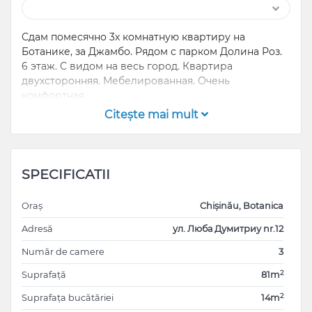
Сдам помесячно 3х комнатную квартиру на
Ботанике, за Джамбо. Рядом с парком Долина Роз.
6 этаж. С видом на весь город. Квартира
двухсторонняя. Мебелированная. Очень
комфортная.
Citeşte mai mult
SPECIFICATII
Oraș
Chișinău, Botanica
Adresă
ул. Люба Думитриу nr.12
Număr de camere
3
2
Suprafață
81m
2
Suprafața bucătăriei
14m