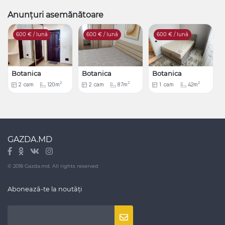
Anunțuri asemănătoare
600
€ / lună
600
€ / lună
600
€ / lună
Botanica
Botanica
Botanica
2
2
2
2
cam
120m
2
cam
87m
1
cam
42m
GAZDA.MD
© 2018 Gazda.md. All rights reserved
Abonează-te la noutăți