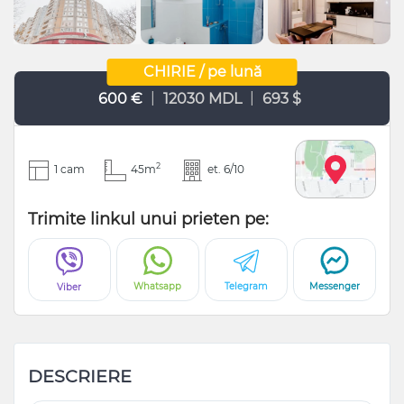
CHIRIE / pe lună
|
|
600 €
12030 MDL
693 $
2
1 cam
45m
et. 6/10
Trimite linkul unui prieten pe:
Whatsapp
Telegram
Messenger
Viber
DESCRIERE