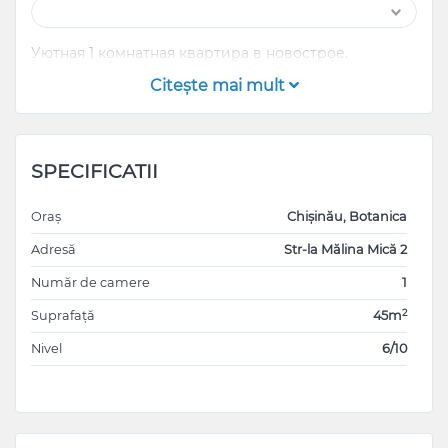
Уютная 1 комнатная квартира в новострое.
Citeşte mai mult
SPECIFICATII
Oraș
Chișinău, Botanica
Adresă
Str-la Mălina Mică 2
Număr de camere
1
2
Suprafață
45m
Nivel
6/10