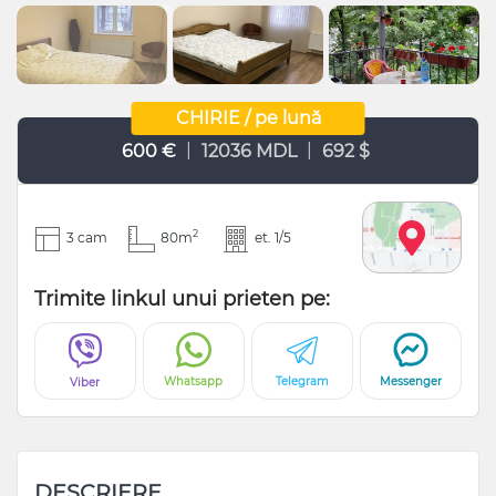
CHIRIE / pe lună
|
|
600 €
12036 MDL
692 $
2
3 cam
80m
et. 1/5
Trimite linkul unui prieten pe:
Whatsapp
Telegram
Messenger
Viber
DESCRIERE