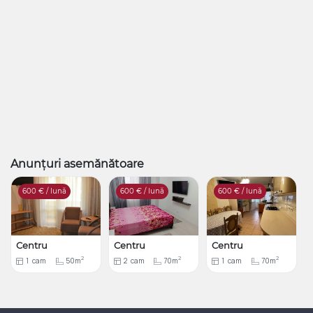
Anunțuri asemănătoare
600
€ / lună
600
€ / lună
600
€ / lună
Centru
Centru
Centru
2
2
2
1
cam
50m
2
cam
70m
1
cam
70m