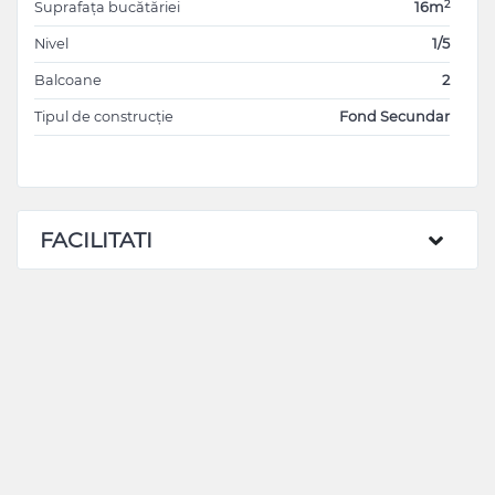
2
Suprafața bucătăriei
16m
-----------------------------------------------------------------------------
-------------------------------
Nivel
1/5
с АГЕНТСТВАМИ НЕ РАБОТАЮ !!!
Balcoane
2
—————————————————————————
Tipul de construcție
Fond Secundar
FACILITATI