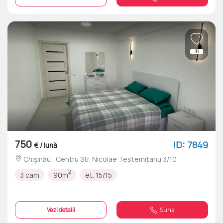
31
750
ID: 7849
€ / lună
Chișinău , Centru Str. Nicolae Testemițanu 3/10
2
3 cam
90m
et. 15/15
Vezi detalii
Suna