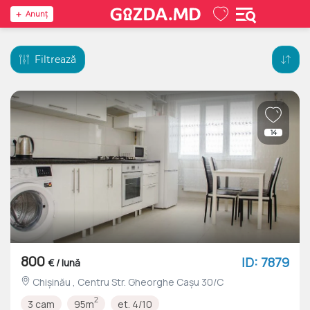
Anunţ
Filtrează
14
800
ID: 7879
€ / lună
Chișinău , Centru Str. Gheorghe Cașu 30/C
2
3 cam
95m
et. 4/10