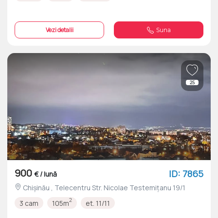
Vezi detalii
Suna
25
900
ID: 7865
€ / lună
Chișinău , Telecentru Str. Nicolae Testemițanu 19/1
2
3 cam
105m
et. 11/11