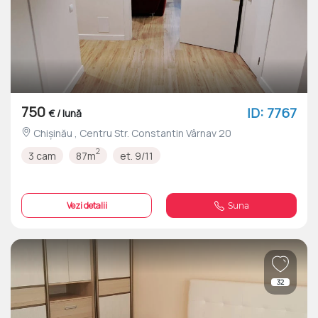
750
ID: 7767
€ / lună
Chișinău , Centru Str. Constantin Vârnav 20
2
3 cam
87m
et. 9/11
Vezi detalii
Suna
32