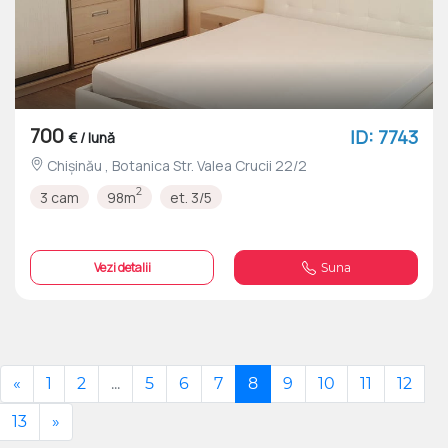
700
ID: 7743
€ / lună
Chișinău , Botanica Str. Valea Crucii 22/2
2
3 cam
98m
et. 3/5
Vezi detalii
Suna
«
1
2
...
5
6
7
8
9
10
11
12
13
»