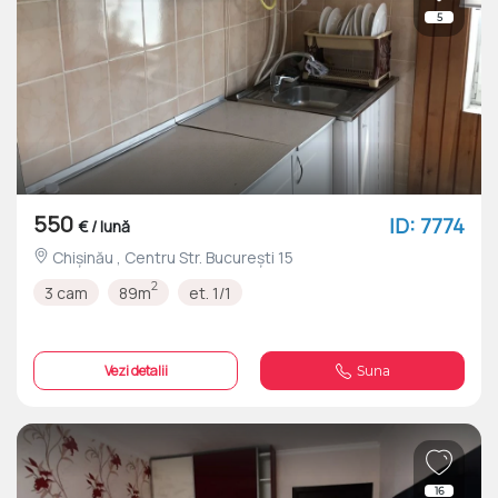
5
550
ID: 7774
€ / lună
Chișinău , Centru Str. București 15
2
3 cam
89m
et. 1/1
Vezi detalii
Suna
16