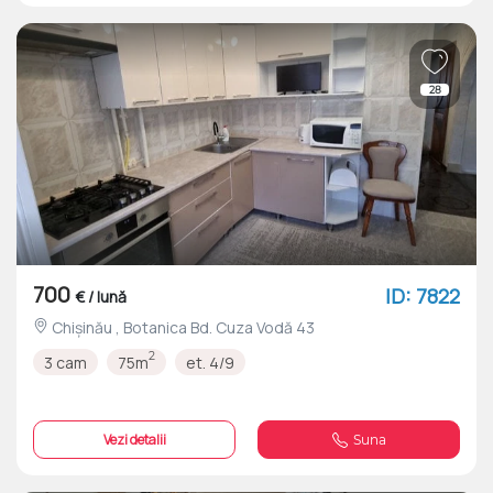
28
700
ID: 7822
€ / lună
Chișinău , Botanica Bd. Cuza Vodă 43
2
3 cam
75m
et. 4/9
Vezi detalii
Suna