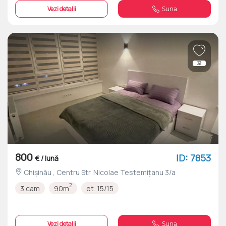
Vezi detalii
Suna
31
800
ID: 7853
€ / lună
Chișinău , Centru Str. Nicolae Testemițanu 3/a
2
3 cam
90m
et. 15/15
Vezi detalii
Suna