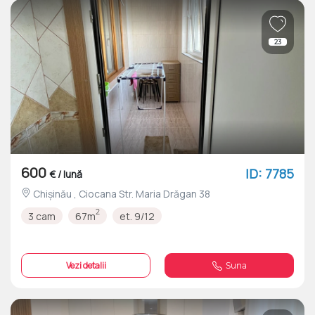
23
600
ID: 7785
€ / lună
Chișinău , Ciocana Str. Maria Drăgan 38
2
3 cam
67m
et. 9/12
Vezi detalii
Suna