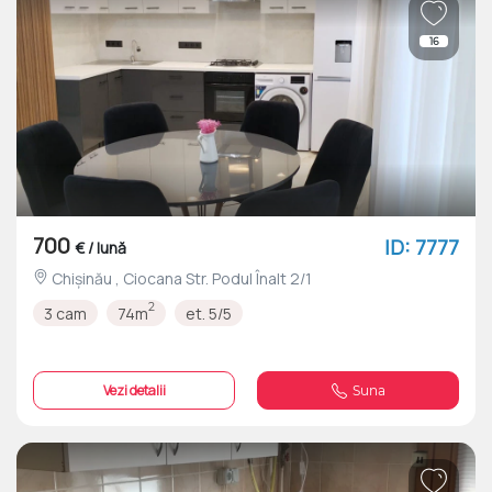
16
700
ID: 7777
€ / lună
Chișinău , Ciocana Str. Podul Înalt 2/1
2
3 cam
74m
et. 5/5
Vezi detalii
Suna