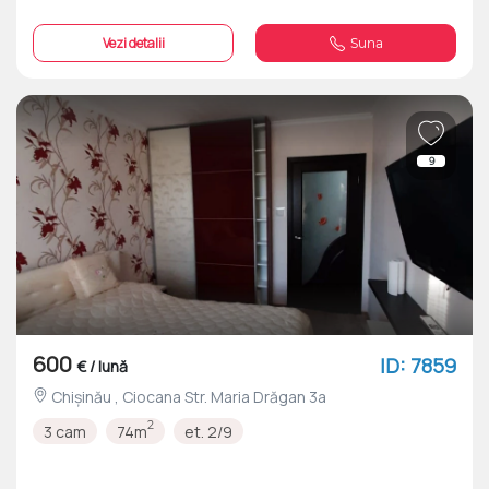
Vezi detalii
Suna
9
600
ID: 7859
€ / lună
Chișinău , Ciocana Str. Maria Drăgan 3a
2
3 cam
74m
et. 2/9