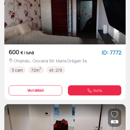
600
ID: 7772
€ / lună
Chișinău , Ciocana Str. Maria Drăgan 3a
2
3 cam
72m
et. 2/9
Vezi detalii
Suna
14