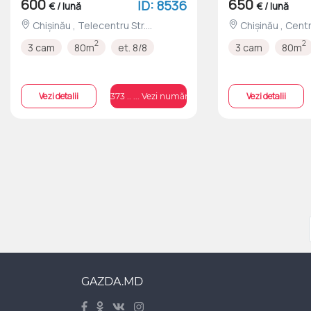
600
650
ID: 8536
€ / lună
€ / lună
Chișinău , Telecentru Str.
Chișinău , Centru Str. Izmail;str.
Mitropolit Gurie Grosu nr.26
Ismail nr.58/1
2
2
3 cam
80m
et. 8/8
3 cam
80m
Vezi detalii
Vezi detalii
+373 .. ... Vezi numărul
GAZDA.MD