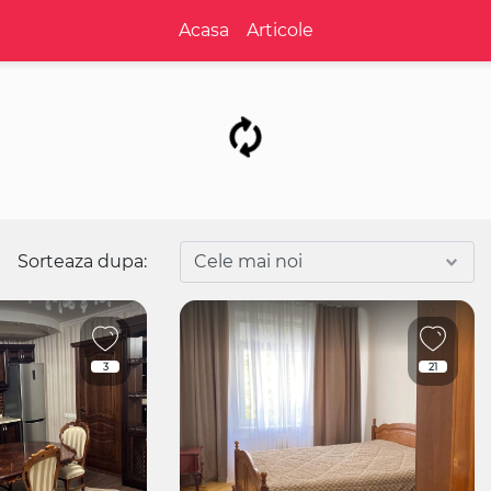
Acasa
Articole
Sorteaza dupa:
3
21