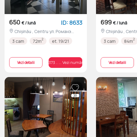
650
699
ID: 8633
€ / lună
€ / lună
Chișinău , Centru ул. Романэ
Chișinău , Centru Bd. C. Negruzzi
nr.4/1
nr.4
2
2
3 cam
72m
et. 19/21
3 cam
84m
Vezi detalii
Vezi detalii
+373 .. ... Vezi numărul
20