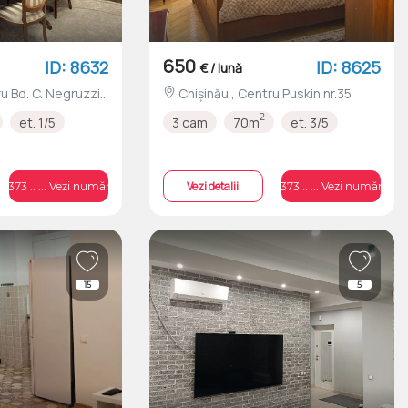
650
ID: 8632
ID: 8625
€ / lună
Chișinău , Centru Puskin nr.35
2
et. 1/5
3 cam
70m
et. 3/5
Vezi detalii
+373 .. ... Vezi numărul
+373 .. ... Vezi numărul
15
5