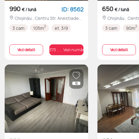
990
650
ID: 8562
€ / lună
€ / lună
Chișinău , Centru Str. Anestiade
Chișinău , Centru Str. Valea
nr.3
Dicescu nr.45
2
2
3 cam
105m
et. 3/9
3 cam
90m
Vezi detalii
Vezi detalii
+373 .. ... Vezi numărul
12