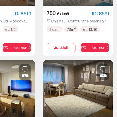
750
ID: 8610
ID: 8591
€ / lună
Chișinău , Centru Str. Romană 2/3
nr.1
2
et. 1/5
3 cam
73m
et. 13/16
Vezi detalii
+373 .. ... Vezi numărul
+373 .. ... Vezi numărul
19
7