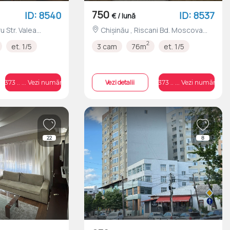
750
ID: 8540
ID: 8537
€ / lună
Chișinău , Riscani Bd. Moscova
nr.20/4
2
et. 1/5
3 cam
76m
et. 1/5
Vezi detalii
+373 .. ... Vezi numărul
+373 .. ... Vezi numărul
22
8