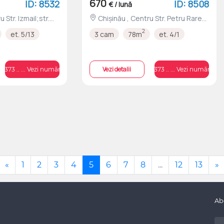
670
ID: 8532
ID: 8508
€ / lună
Chișinău , Centru Str. Petru Rareș
nr.36
2
et. 5/13
3 cam
78m
et. 4/1
Vezi detalii
+373 .. ... Vezi numărul
+373 .. ... Vezi numărul
«
1
2
3
4
5
6
7
8
...
12
13
»
Ab