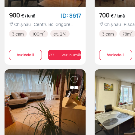
900
700
ID: 8617
€ / lună
€ / lună
Chișinău , Centru Bd. Grigore
Chișinău , Riscani Bd. Moscova
Vieru nr.19
nr.3/1
2
2
3 cam
100m
et. 2/4
3 cam
78m
Vezi detalii
Vezi detalii
+373 .. ... Vezi numărul
3