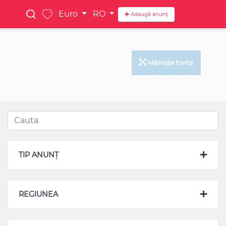
Euro
RO
Adaugă anunț
Mărește harta
TIP ANUNȚ
REGIUNEA