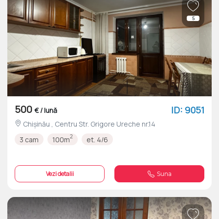
5
500
ID: 9051
€ / lună
Chișinău , Centru Str. Grigore Ureche nr.14
2
3 cam
100m
et. 4/6
Vezi detalii
Suna