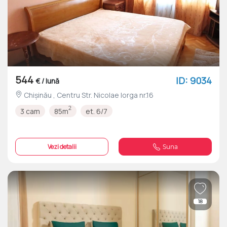
544
ID: 9034
€ / lună
Chișinău , Centru Str. Nicolae Iorga nr.16
2
3 cam
85m
et. 6/7
Vezi detalii
Suna
18