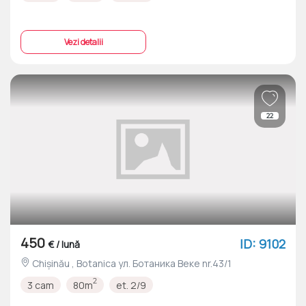
Vezi detalii
22
450
ID: 9102
€ / lună
Chișinău , Botanica ул. Ботаника Веке nr.43/1
2
3 cam
80m
et. 2/9