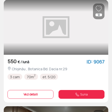
12
550
ID: 9067
€ / lună
Chișinău , Botanica Bd. Dacia nr.29
2
3 cam
70m
et. 5/20
Vezi detalii
Suna