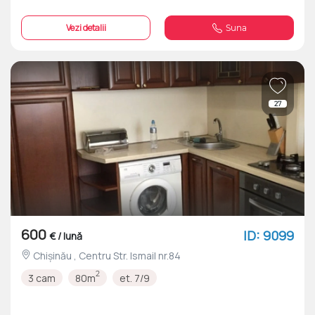
Vezi detalii
Suna
27
600
ID: 9099
€ / lună
Chișinău , Centru Str. Ismail nr.84
2
3 cam
80m
et. 7/9