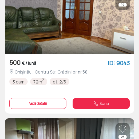
14
500
ID: 9043
€ / lună
Chișinău , Centru Str. Grădinilor nr.58
2
3 cam
72m
et. 2/5
Vezi detalii
Suna
23