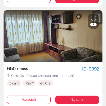
5
650
ID: 9092
€ / lună
Chișinău , Riscani Московский пр-т nr.20
2
3 cam
72m
et. 6/9
Vezi detalii
Suna