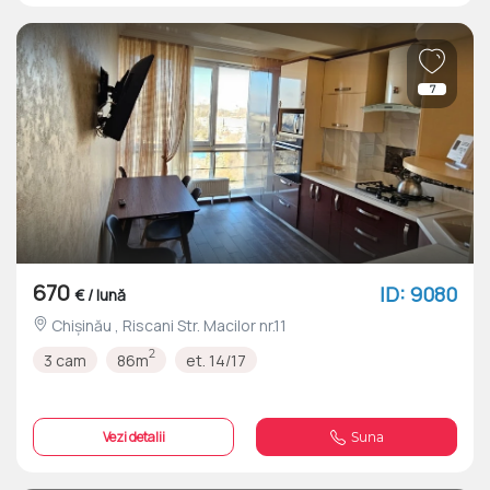
7
670
ID: 9080
€ / lună
Chișinău , Riscani Str. Macilor nr.11
2
3 cam
86m
et. 14/17
Vezi detalii
Suna