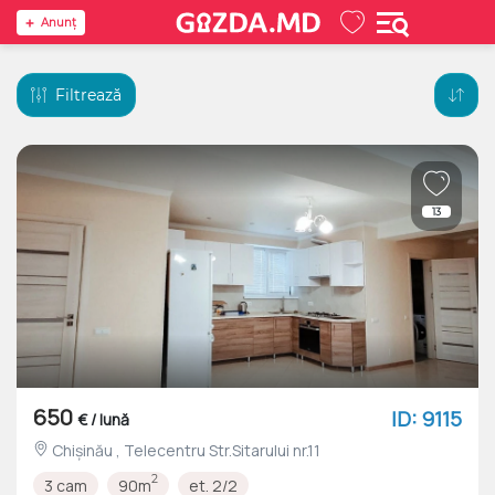
Anunţ
Filtrează
13
650
ID: 9115
€ / lună
Chișinău , Telecentru Str.Sitarului nr.11
2
3 cam
90m
et. 2/2