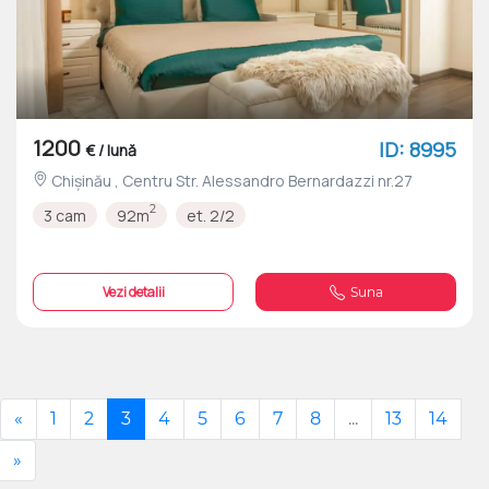
1200
ID: 8995
€ / lună
Chișinău , Centru Str. Alessandro Bernardazzi nr.27
2
3 cam
92m
et. 2/2
Vezi detalii
Suna
«
1
2
3
4
5
6
7
8
...
13
14
»