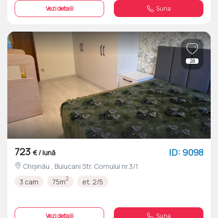
Vezi detalii
Suna
28
723
ID: 9098
€ / lună
Chișinău , Buiucani Str. Cornului nr.3/1
2
3 cam
75m
et. 2/5
Vezi detalii
Suna