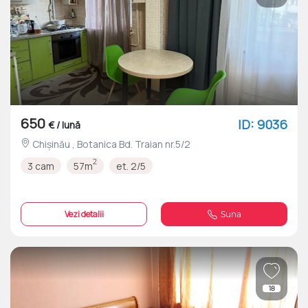
650
ID: 9036
€ / lună
Chișinău , Botanica Bd. Traian nr.5/2
2
3 cam
57m
et. 2/5
Vezi detalii
Suna
18